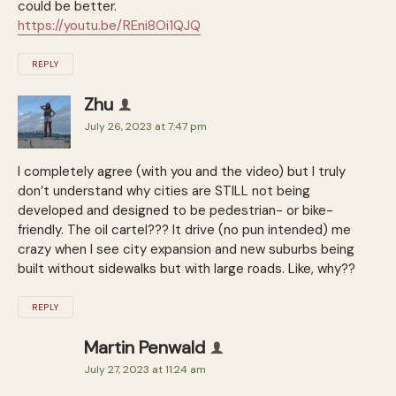
could be better.
https://youtu.be/REni8Oi1QJQ
REPLY
Zhu
July 26, 2023 at 7:47 pm
I completely agree (with you and the video) but I truly
don’t understand why cities are STILL not being
developed and designed to be pedestrian- or bike-
friendly. The oil cartel??? It drive (no pun intended) me
crazy when I see city expansion and new suburbs being
built without sidewalks but with large roads. Like, why??
REPLY
Martin Penwald
July 27, 2023 at 11:24 am