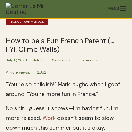
MENU
FRANCE - SUMMER 2023
How to be a Fun French Parent (…
FYI, Climb Walls)
July 17, 2023
Juliette
3 min read
9 comments
Article views:
2,382
“You’re so childish!” Mark laughs when I goof
around. “You’re more fun in France.”
No shit. I guess it shows—I’m having fun, I’m
more relaxed.
Work
doesn’t seem to slow
down much this summer but it’s okay,