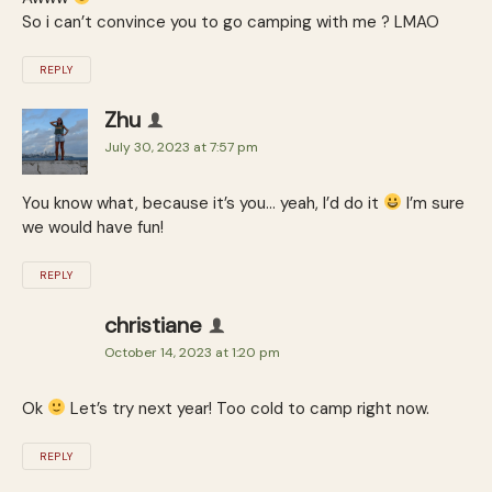
So i can’t convince you to go camping with me ? LMAO
REPLY
Zhu
July 30, 2023 at 7:57 pm
You know what, because it’s you… yeah, I’d do it
I’m sure
we would have fun!
REPLY
christiane
October 14, 2023 at 1:20 pm
Ok
Let’s try next year! Too cold to camp right now.
REPLY